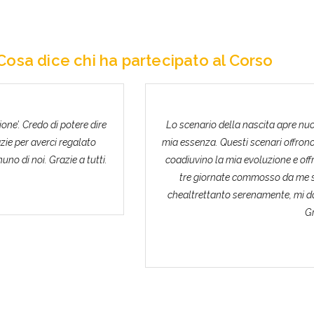
Cosa dice chi ha partecipato al Corso
ne’. Credo di potere dire
Lo scenario della nascita apre nuo
ie per averci regalato
mia essenza. Questi scenari offrono
no di noi. Grazie a tutti.
coadiuvino la mia evoluzione e offr
tre giornate commosso da me st
chealtrettanto serenamente, mi do 
Gr