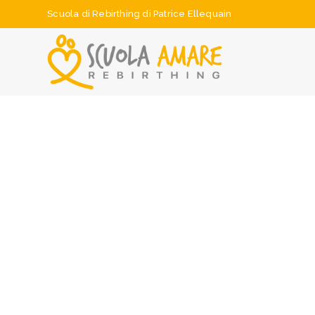
Scuola di Rebirthing di Patrice Ellequain